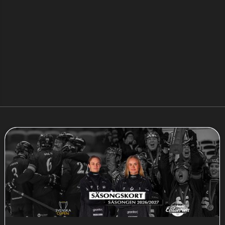
TED HARALDSSON RAHM ÅTERVÄNDER
TILL SAIK BANDY