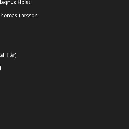
agnus Holst
Thomas Larsson
al 1 år)
l