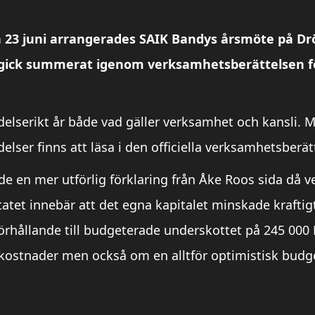
23 juni arrangerades SAIK Bandys årsmöte på Dr
h gick summerat igenom verksamhetsberättelsen f
lserikt år både vad gäller verksamhet och kansli. 
lser finns att läsa i den officiella verksamhetsberät
de en mer utförlig förklaring från Åke Roos sida då 
atet innebär att det egna kapitalet minskade kraftigt
i förhållande till budgeterade underskottet på 245 0
kostnader men också om en alltför optimistisk budg